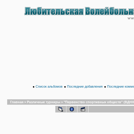
●
Список альбомов
●
Последние добавления
●
Последние комм
Главная
>
Различные турниры
>
"Первенство спортивных обществ" (ВДНХ,