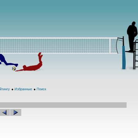
йтингу
●
Избранные
●
Поиск