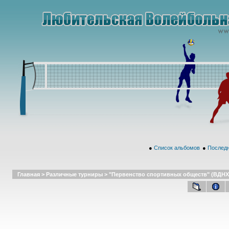
●
Список альбомов
●
Последн
Главная
>
Различные турниры
>
"Первенство спортивных обществ" (ВДНХ,