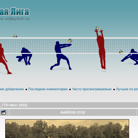
ие добавления
●
Последние комментарии
●
Часто просматриваемые
●
Лучшие по ре
 ГТО-Фест 2015)
ФАЙЛОВ 27/32