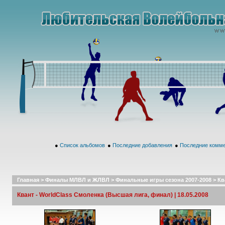
●
Список альбомов
●
Последние добавления
●
Последние комм
Главная
>
Финалы МЛВЛ и ЖЛВЛ
>
Финальные игры сезона 2007-2008
>
Кв
Квант - WorldClass Смоленка (Высшая лига, финал) | 18.05.2008