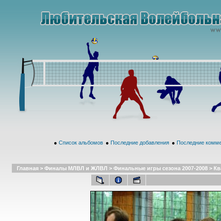
●
Список альбомов
●
Последние добавления
●
Последние комм
Главная
>
Финалы МЛВЛ и ЖЛВЛ
>
Финальные игры сезона 2007-2008
>
Кв