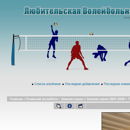
●
Список альбомов
●
Последние добавления
●
Последние комм
Главная
>
Пляжный волейбол - Зимняя серия
>
Зимняя серия 2007-2008
>
Т