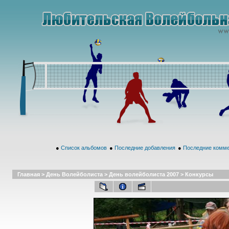
●
Список альбомов
●
Последние добавления
●
Последние комм
Главная
>
День Волейболиста
>
День волейболиста 2007
>
Конкурсы