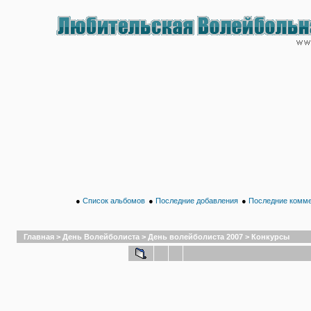
●
Список альбомов
●
Последние добавления
●
Последние комм
Главная
>
День Волейболиста
>
День волейболиста 2007
>
Конкурсы