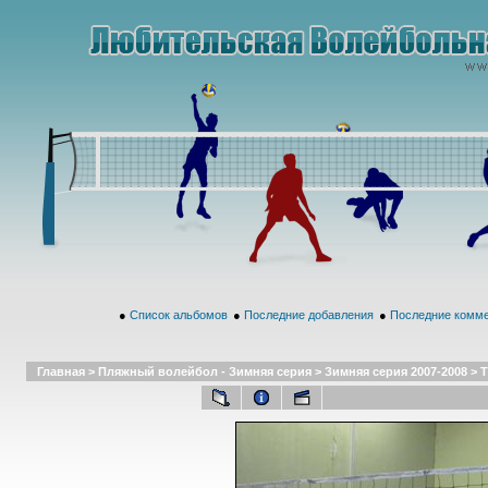
●
Список альбомов
●
Последние добавления
●
Последние комм
Главная
>
Пляжный волейбол - Зимняя серия
>
Зимняя серия 2007-2008
>
Т