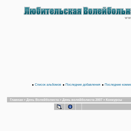
●
Список альбомов
●
Последние добавления
●
Последние комм
Главная
>
День Волейболиста
>
День волейболиста 2007
>
Конкурсы