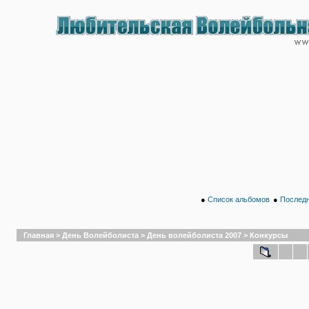
●
Список альбомов
●
Последн
Главная
>
День Волейболиста
>
День волейболиста 2007
>
Конкурсы