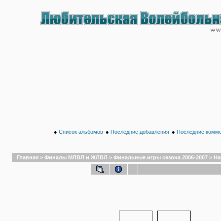
●
Список альбомов
●
Последние добавления
●
Последние комм
Главная
>
Финалы МЛВЛ и ЖЛВЛ
>
Финальные игры сезона 2006-2007
>
На