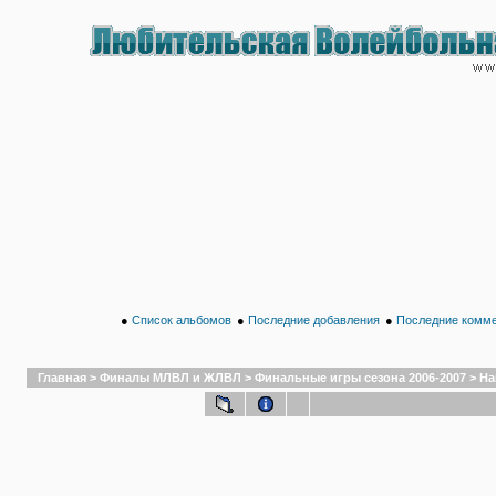
●
Список альбомов
●
Последние добавления
●
Последние комм
Главная
>
Финалы МЛВЛ и ЖЛВЛ
>
Финальные игры сезона 2006-2007
>
На