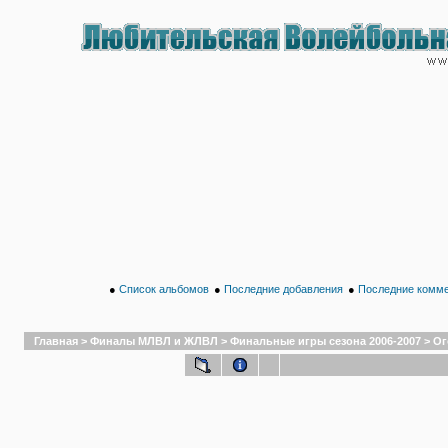
●
Список альбомов
●
Последние добавления
●
Последние комм
Главная
>
Финалы МЛВЛ и ЖЛВЛ
>
Финальные игры сезона 2006-2007
>
Ог