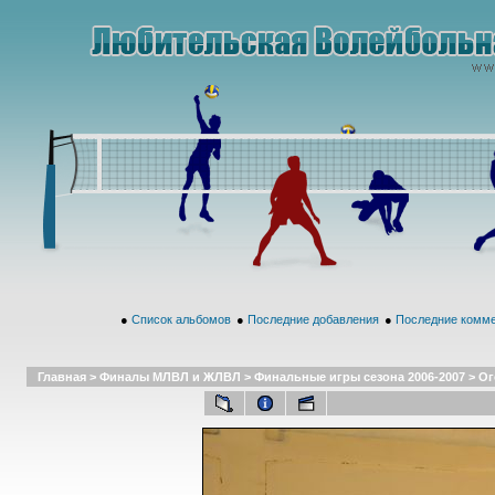
●
Список альбомов
●
Последние добавления
●
Последние комм
Главная
>
Финалы МЛВЛ и ЖЛВЛ
>
Финальные игры сезона 2006-2007
>
Ог