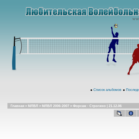
●
Список альбомов
●
Последн
Главная
>
МЛВЛ
>
МЛВЛ 2006-2007
>
Форсаж - Строгино | 21.12.06