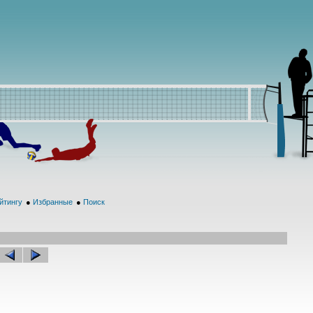
йтингу
●
Избранные
●
Поиск