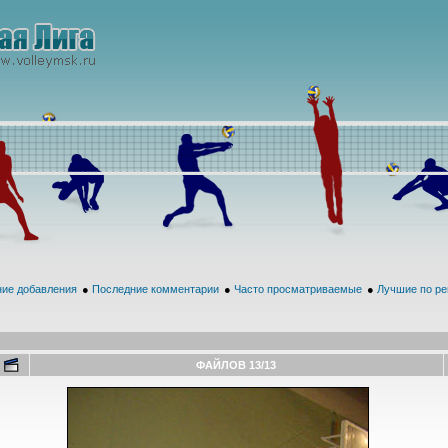
ие добавления
●
Последние комментарии
●
Часто просматриваемые
●
Лучшие по ре
ФАЙЛОВ 13/13