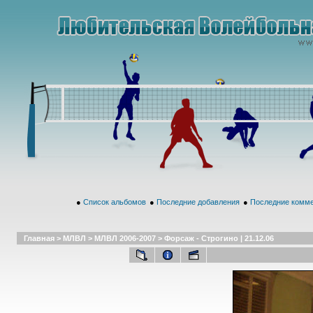
●
Список альбомов
●
Последние добавления
●
Последние комм
Главная
>
МЛВЛ
>
МЛВЛ 2006-2007
>
Форсаж - Строгино | 21.12.06