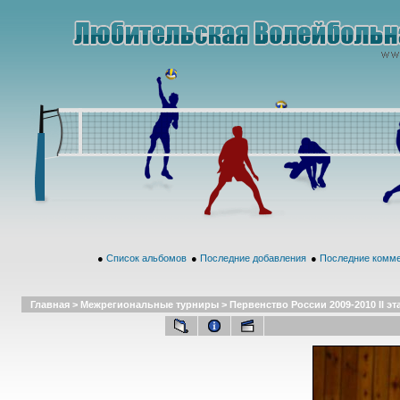
●
Список альбомов
●
Последние добавления
●
Последние комм
Главная
>
Межрегиональные турниры
>
Первенство России 2009-2010 II эт