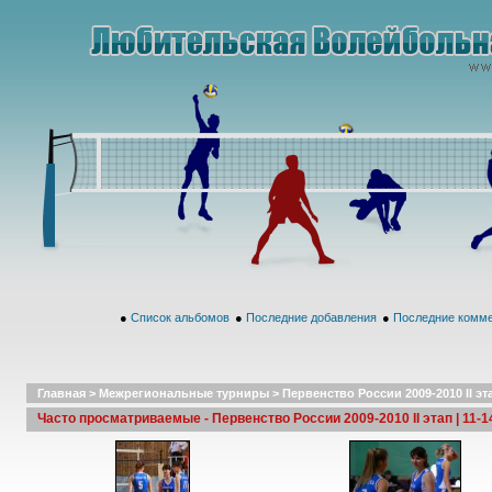
●
Список альбомов
●
Последние добавления
●
Последние комм
Главная
>
Межрегиональные турниры
>
Первенство России 2009-2010 II эт
Часто просматриваемые - Первенство России 2009-2010 II этап | 11-