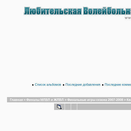
●
Список альбомов
●
Последние добавления
●
Последние комм
Главная
>
Финалы МЛВЛ и ЖЛВЛ
>
Финальные игры сезона 2007-2008
>
Кв