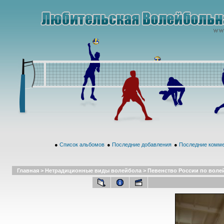
●
Список альбомов
●
Последние добавления
●
Последние комм
Главная
>
Нетрадиционные виды волейбола
>
Певенство России по волейб