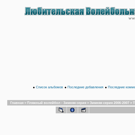
●
Список альбомов
●
Последние добавления
●
Последние комм
Главная
>
Пляжный волейбол - Зимняя серия
>
Зимняя серия 2006-2007
>
Т