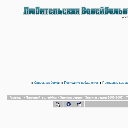
●
Список альбомов
●
Последние добавления
●
Последние комм
Главная
>
Пляжный волейбол - Зимняя серия
>
Зимняя серия 2006-2007
>
Т