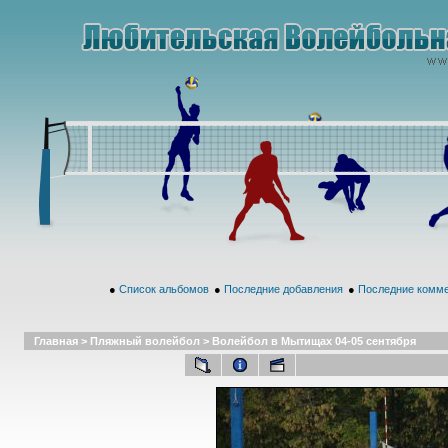
●
Список альбомов
●
Последние добавления
●
Последние комм
Главная
>
Пляжный волейбол
>
Волейбол в Мытищах 04-05 сентября