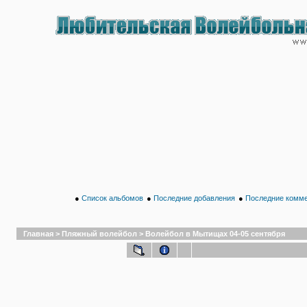
●
Список альбомов
●
Последние добавления
●
Последние комм
Главная
>
Пляжный волейбол
>
Волейбол в Мытищах 04-05 сентября