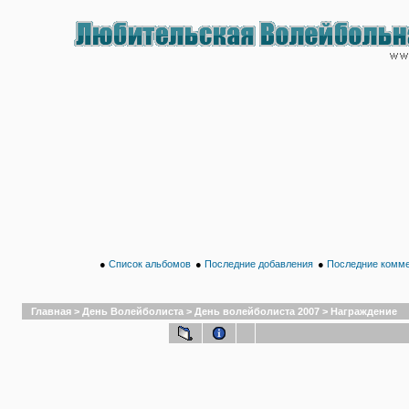
●
Список альбомов
●
Последние добавления
●
Последние комм
Главная
>
День Волейболиста
>
День волейболиста 2007
>
Награждение