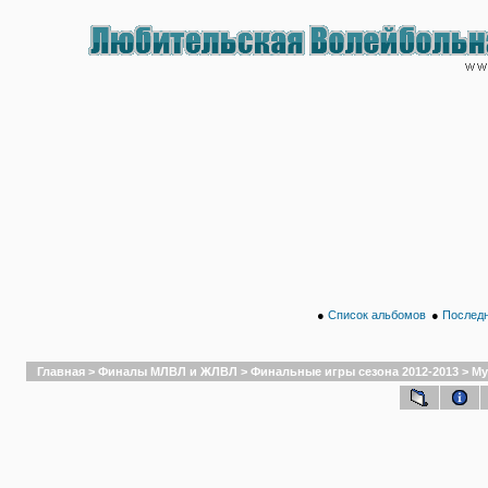
●
Список альбомов
●
Последн
Главная
>
Финалы МЛВЛ и ЖЛВЛ
>
Финальные игры сезона 2012-2013
>
Му