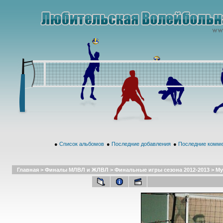
●
Список альбомов
●
Последние добавления
●
Последние комм
Главная
>
Финалы МЛВЛ и ЖЛВЛ
>
Финальные игры сезона 2012-2013
>
Му