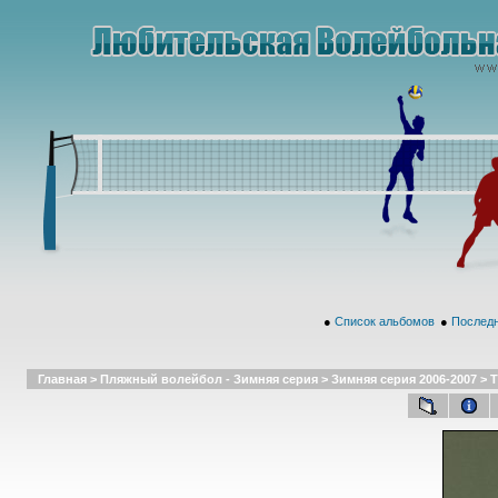
●
Список альбомов
●
Последн
Главная
>
Пляжный волейбол - Зимняя серия
>
Зимняя серия 2006-2007
>
Т