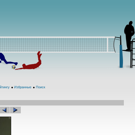
йтингу
●
Избранные
●
Поиск