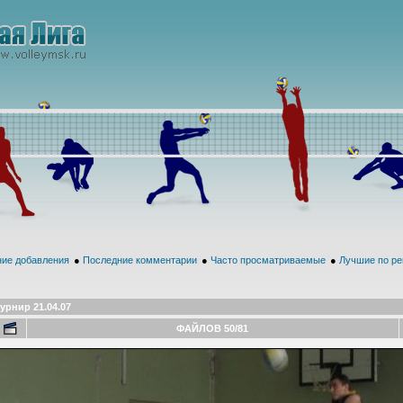
ие добавления
●
Последние комментарии
●
Часто просматриваемые
●
Лучшие по ре
урнир 21.04.07
ФАЙЛОВ 50/81