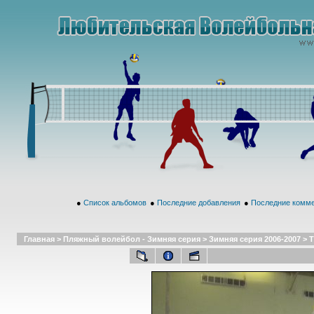
●
Список альбомов
●
Последние добавления
●
Последние комм
Главная
>
Пляжный волейбол - Зимняя серия
>
Зимняя серия 2006-2007
>
Т