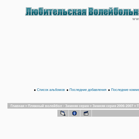
●
Список альбомов
●
Последние добавления
●
Последние комм
Главная
>
Пляжный волейбол - Зимняя серия
>
Зимняя серия 2006-2007
>
Т