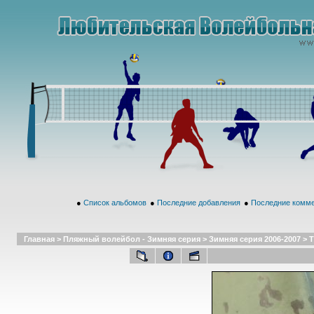
●
Список альбомов
●
Последние добавления
●
Последние комм
Главная
>
Пляжный волейбол - Зимняя серия
>
Зимняя серия 2006-2007
>
Т