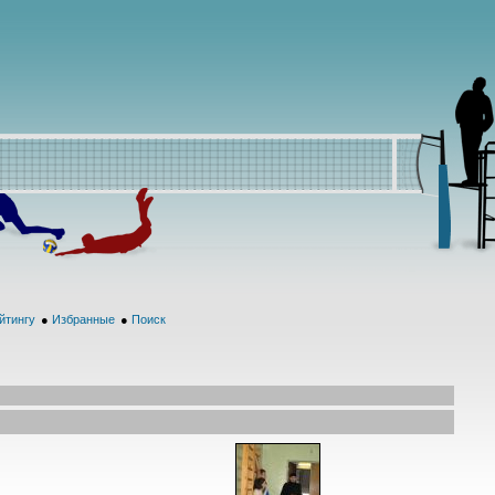
йтингу
●
Избранные
●
Поиск