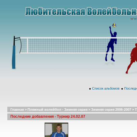
●
Список альбомов
●
Последн
Главная
>
Пляжный волейбол - Зимняя серия
>
Зимняя серия 2006-2007
>
Т
Последние добавления - Турнир 24.02.07