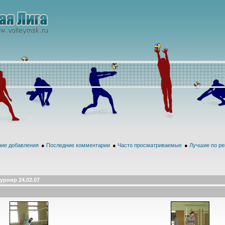
ие добавления
●
Последние комментарии
●
Часто просматриваемые
●
Лучшие по ре
урнир 24.02.07