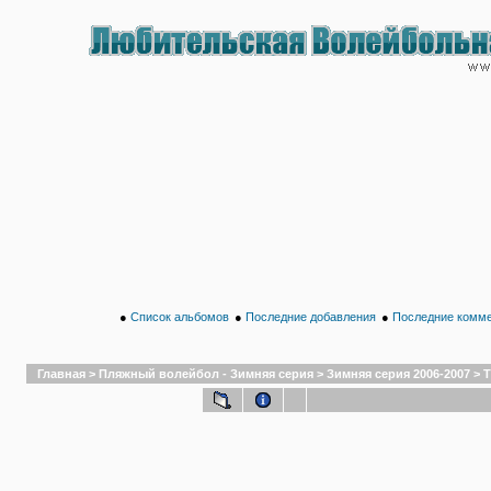
●
Список альбомов
●
Последние добавления
●
Последние комм
Главная
>
Пляжный волейбол - Зимняя серия
>
Зимняя серия 2006-2007
>
Т