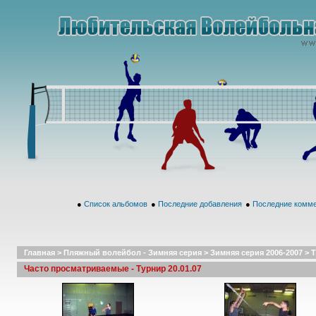
●
Список альбомов
●
Последние добавления
●
Последние комм
Главная
>
Пляжный волейбол - Зимняя серия
>
Зимняя серия 2006-2007
>
Т
Часто просматриваемые - Турнир 20.01.07