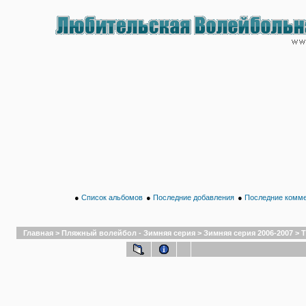
●
Список альбомов
●
Последние добавления
●
Последние комм
Главная
>
Пляжный волейбол - Зимняя серия
>
Зимняя серия 2006-2007
>
Т