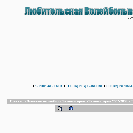
●
Список альбомов
●
Последние добавления
●
Последние комм
Главная
>
Пляжный волейбол - Зимняя серия
>
Зимняя серия 2007-2008
>
Т