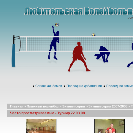
●
Список альбомов
●
Последние добавления
●
Последние комм
Главная
>
Пляжный волейбол - Зимняя серия
>
Зимняя серия 2007-2008
>
Т
Часто просматриваемые - Турнир 22.03.08