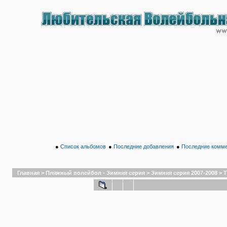
●
Список альбомов
●
Последние добавления
●
Последние комм
Главная
>
Пляжный волейбол - Зимняя серия
>
Зимняя серия 2007-2008
>
Т