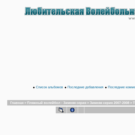
●
Список альбомов
●
Последние добавления
●
Последние комм
Главная
>
Пляжный волейбол - Зимняя серия
>
Зимняя серия 2007-2008
>
Т