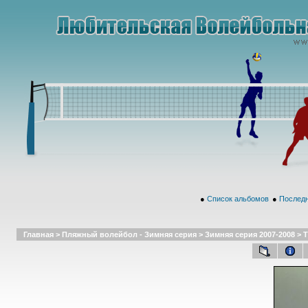
●
Список альбомов
●
Последн
Главная
>
Пляжный волейбол - Зимняя серия
>
Зимняя серия 2007-2008
>
Т