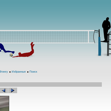
йтингу
●
Избранные
●
Поиск