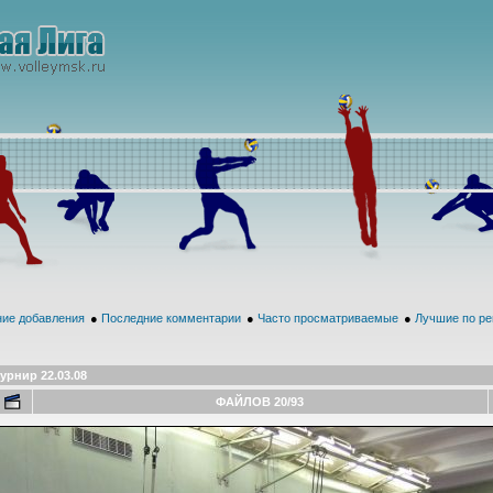
ие добавления
●
Последние комментарии
●
Часто просматриваемые
●
Лучшие по ре
урнир 22.03.08
ФАЙЛОВ 20/93