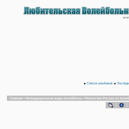
●
Список альбомов
●
Последн
Главная
>
Нетрадиционные виды волейбола
>
Певенство России по волейб