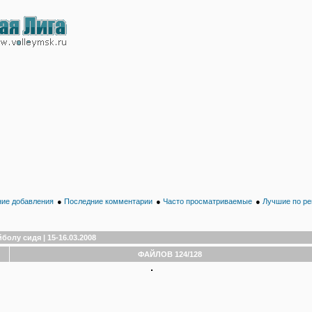
ие добавления
●
Последние комментарии
●
Часто просматриваемые
●
Лучшие по ре
олу сидя | 15-16.03.2008
ФАЙЛОВ 124/128