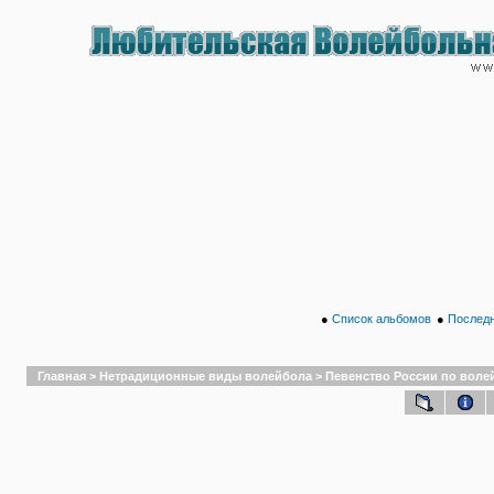
●
Список альбомов
●
Последн
Главная
>
Нетрадиционные виды волейбола
>
Певенство России по волейб