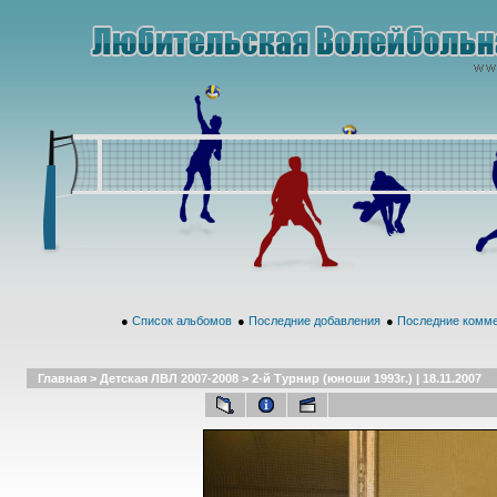
●
Список альбомов
●
Последние добавления
●
Последние комм
Главная
>
Детская ЛВЛ 2007-2008
>
2-й Турнир (юноши 1993г.) | 18.11.2007