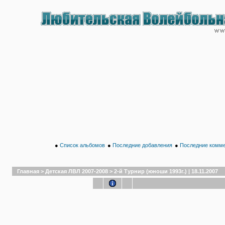
●
Список альбомов
●
Последние добавления
●
Последние комм
Главная
>
Детская ЛВЛ 2007-2008
>
2-й Турнир (юноши 1993г.) | 18.11.2007