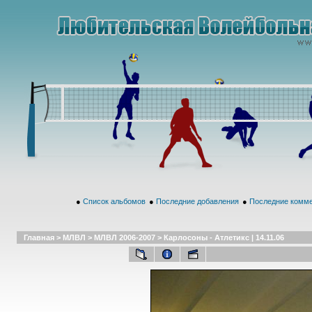
●
Список альбомов
●
Последние добавления
●
Последние комм
Главная
>
МЛВЛ
>
МЛВЛ 2006-2007
>
Карлосоны - Атлетикс | 14.11.06