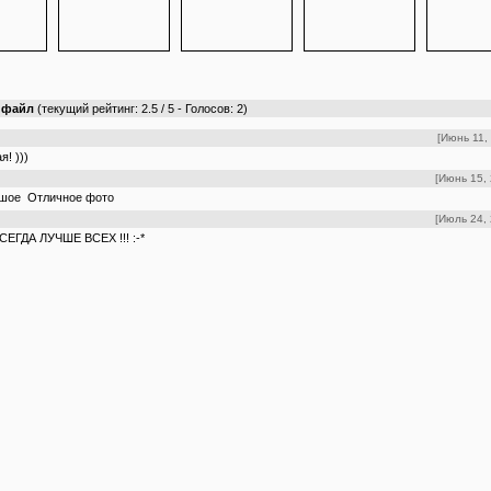
т файл
(текущий рейтинг: 2.5 / 5 - Голосов: 2)
[Июнь 11, 
! )))
[Июнь 15, 
ьшое
Отличное фото
[Июль 24, 
ЕГДА ЛУЧШЕ ВСЕХ !!! :-*