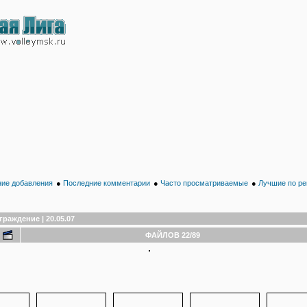
ие добавления
●
Последние комментарии
●
Часто просматриваемые
●
Лучшие по ре
граждение | 20.05.07
ФАЙЛОВ 22/89