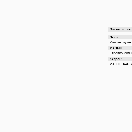
Оценить это
Лена
Малыш- лучшая
МАЛЫШ
Спасибо, бол
KeepeR
МАЛЫШ КАК ВС