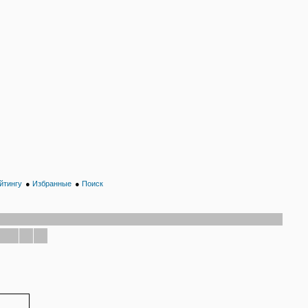
йтингу
●
Избранные
●
Поиск