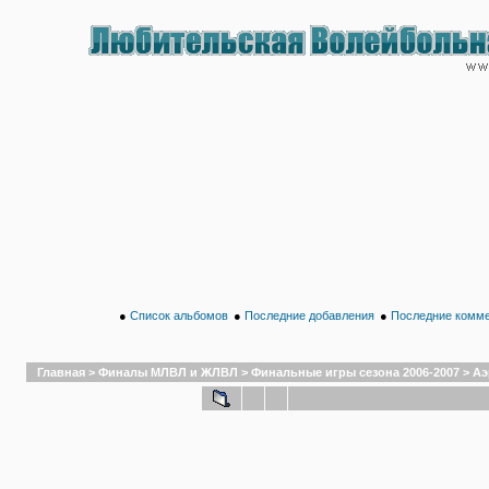
●
Список альбомов
●
Последние добавления
●
Последние комм
Главная
>
Финалы МЛВЛ и ЖЛВЛ
>
Финальные игры сезона 2006-2007
>
Аэ