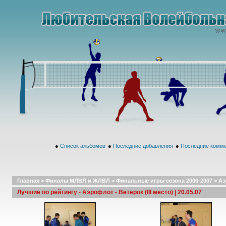
●
Список альбомов
●
Последние добавления
●
Последние комм
Главная
>
Финалы МЛВЛ и ЖЛВЛ
>
Финальные игры сезона 2006-2007
>
Аэ
Лучшие по рейтингу - Аэрофлот - Ветерок (III место) | 20.05.07