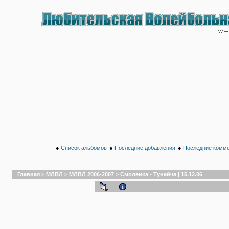
●
Список альбомов
●
Последние добавления
●
Последние комм
Главная
>
МЛВЛ
>
МЛВЛ 2006-2007
>
Смоленка - Тунайча | 15.12.06