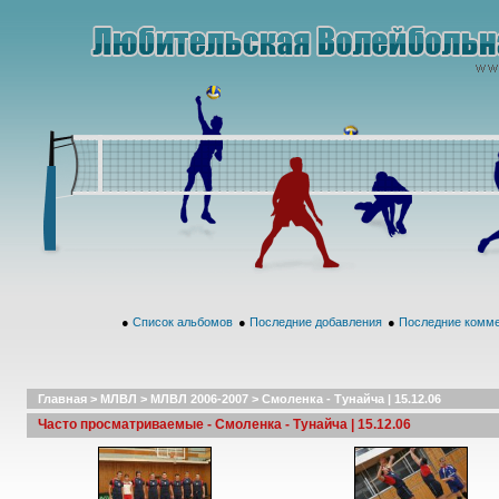
●
Список альбомов
●
Последние добавления
●
Последние комм
Главная
>
МЛВЛ
>
МЛВЛ 2006-2007
>
Смоленка - Тунайча | 15.12.06
Часто просматриваемые - Смоленка - Тунайча | 15.12.06